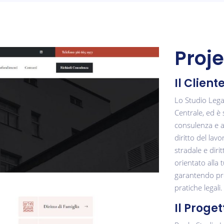
Proje
Il Client
Lo Studio Lega
Centrale, ed è s
consulenza e ass
diritto del lavo
stradale e diri
orientato alla t
garantendo prof
pratiche legali.
Il Proget