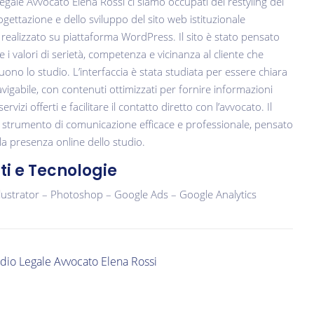
egale Avvocato Elena Rossi ci siamo occupati del restyling del
ogettazione e dello sviluppo del sito web istituzionale
, realizzato su piattaforma WordPress. Il sito è stato pensato
 i valori di serietà, competenza e vicinanza al cliente che
ono lo studio. L’interfaccia è stata studiata per essere chiara
vigabile, con contenuti ottimizzati per fornire informazioni
servizi offerti e facilitare il contatto diretto con l’avvocato. Il
o strumento di comunicazione efficace e professionale, pensato
la presenza online dello studio.
i e Tecnologie
lustrator – Photoshop – Google Ads – Google Analytics
dio Legale Avvocato Elena Rossi