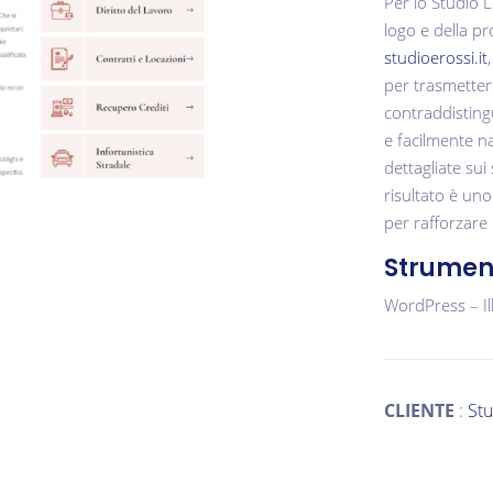
Per lo Studio L
logo e della pr
studioerossi.it
per trasmettere
contraddistingu
e facilmente na
dettagliate sui 
risultato è un
per rafforzare 
Strument
WordPress – Il
CLIENTE
:
Stu