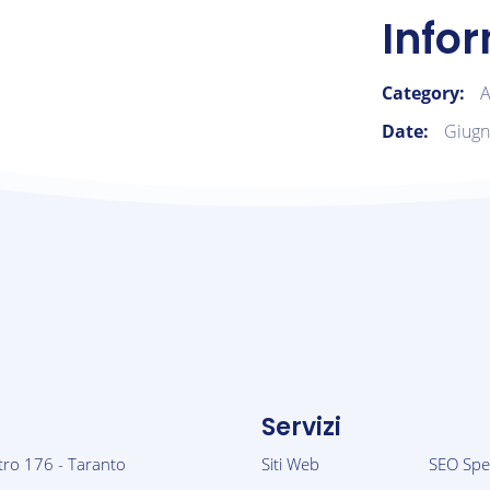
Info
Category:
A
Date:
Giugn
Servizi
tro 176 - Taranto
Siti Web
SEO Spec