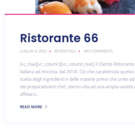
Ristorante 66
LUGLIO 4, 2022
BY:DIGITALL
NO COMMENTS
[vc_row][vc_column][vc_column_text] Il Cliente Ristorant
italiana ad Ancona, dal 2018. Ciò che caratterizza questo 
scelta degli ingredienti e delle materie prime che unite ad 
dei preparatissimi chef, danno vita ad una ampia varietà di p
affidarci…
READ MORE