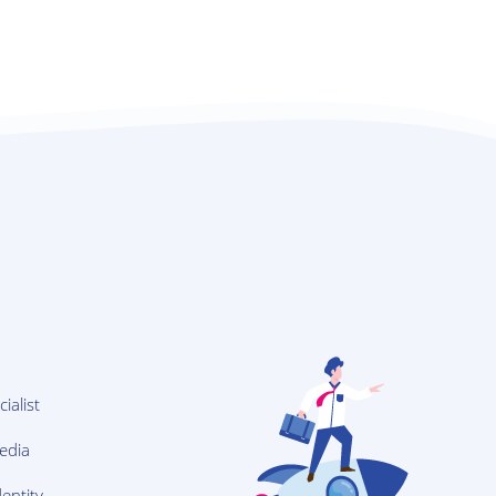
ialist
edia
entity