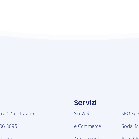
Servizi
tro 176 - Taranto
Siti Web
SEO Spec
06 8895
e-Commerce
Social M
ll.uno
Applicazioni
Brand Id